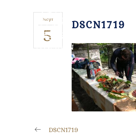
Март
DSCN1719
5
DSCN1719