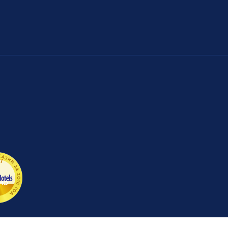
ЗИИ ЗА 2016 ГОД
7
-
10