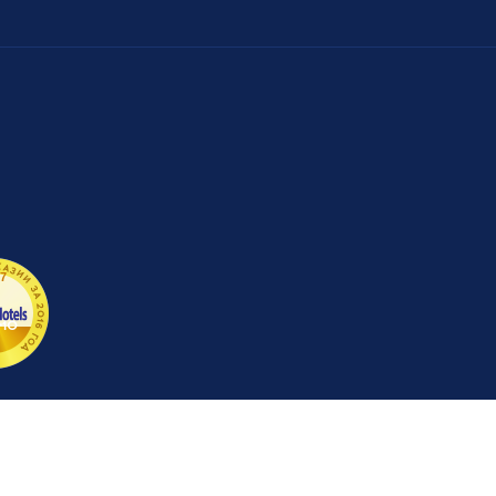
ЗИИ ЗА 2016 ГОД
7
-
10